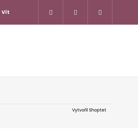
Hledat
Přihlášení
Nákupní
Vítejte v Jackově
košík
Vytvořil Shoptet