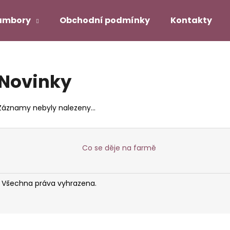
ambory
Obchodní podmínky
Kontakty
Co potřebujete najít?
Novinky
HLEDAT
Záznamy nebyly nalezeny...
Co se děje na farmě
. Všechna práva vyhrazena.