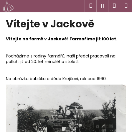
K
Přejít
Hledat
Náku
M
Přihlášen
na
o
obsah
Zpět
Zpět
košík
š
Vítejte v Jackově
í
C
k
o
Vítejte na farmě v Jackově! Farmaříme již 100 let.
p
o
Pocházíme z rodiny farmářů, naši předci pracovali na
t
polích již od 20. let minulého století.
ř
e
Na obrázku babička a děda Krejčovi, rok cca 1960.
b
u
j
e
t
e
n