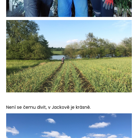
Není se čemu divit, v Jackově je krásně.