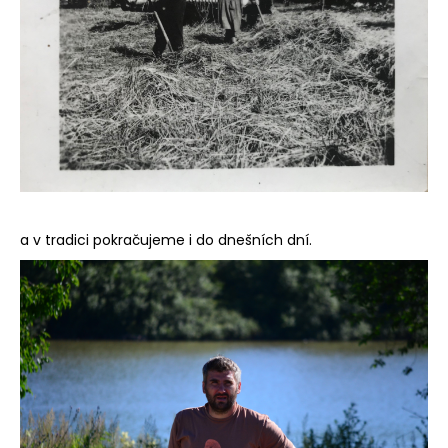
a
j
í
t
?
HLEDAT
a v tradici pokračujeme i do dnešních dní.